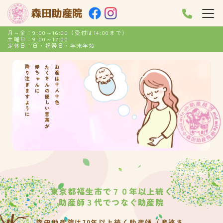
月～金：9:00～16:00（受付は14:00まで）
土曜日：9:00～12:00
定休日：日・祝祭日・年末年始
降り注ぎますように
赤ちゃんに
たくさんの優しい言葉が
お産は十人十色
東京都福生市で７０年以上続く
助産師３代でつなぐ助産院
森田助産院は70年以上続く助産師（産婆さ